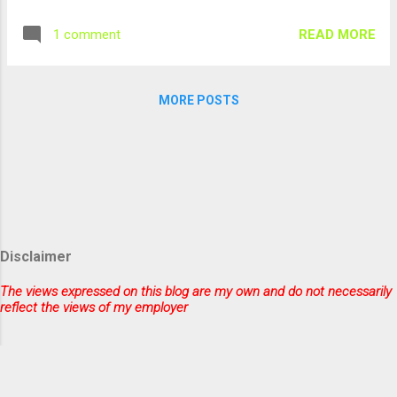
will feel that... A different blog, apart from
farming... Thinking about myself.. Writing a
READ MORE
1 comment
poem, after a long time with some
energy....This is about love, self love... Writing
this in my mother-tongue - TAMIL.... உன்
MORE POSTS
இதயம் உனக்காகவும் உண்டு... காதல் ... காதல் ...
காதல்... ஓ இதயமே .... ஐந்து வயதில்
அம்மாவிடம் காதல், பொம்மையிடம் காதல்,
பத்து வயதில் அப்பாவிடம் காதல், விளையாட்டில்
காதல், பதினைந்து வயதில் பதின்ம வயது
காதல், பள்ளியில் காதல், இருபது வயதில்
இருக்கும் இடத்தில் காதல், கல்லூரியில் காதல்,
Disclaimer
இருபத்தைந்து வயதில் இறுக்கமான காதல்....
காதல் ... காதல் ... காதல்... முப்பது வயதில்
The views expressed on this blog are my own and do not necessarily
முதிரும் காதல், துணையிடம் காதல்,
reflect the views of my employer
வாழ்க்கையிடம் காதல், நாற்பது வயதில்
குழந்தையிடம் காதல், குடும்பத்திடம் காதல்,
நாற்பது வயதில் மீண்டும் அம்மாவிடம் காதல...