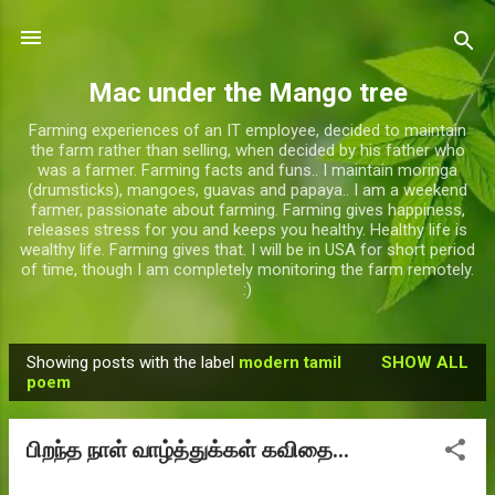
Skip to main content
Mac under the Mango tree
Farming experiences of an IT employee, decided to maintain
the farm rather than selling, when decided by his father who
was a farmer. Farming facts and funs.. I maintain moringa
(drumsticks), mangoes, guavas and papaya.. I am a weekend
farmer, passionate about farming. Farming gives happiness,
releases stress for you and keeps you healthy. Healthy life is
wealthy life. Farming gives that. I will be in USA for short period
of time, though I am completely monitoring the farm remotely.
:)
Showing posts with the label
modern tamil
SHOW ALL
P
poem
o
s
பிறந்த நாள் வாழ்த்துக்கள் கவிதை...
t
s