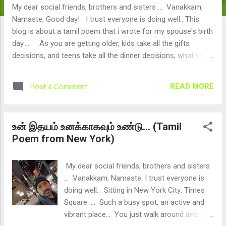
My dear social friends, brothers and sisters ... Vanakkam,
Namaste, Good day! I trust everyone is doing well.. This
blog is about a tamil poem that i wrote for my spouse's birth
day.... As you are getting older, kids take all the gifts
decisions, and teens take all the dinner decisions, what we
need is a simple wish, a simple smile and something to think
about and cheer for few days.... I wrote this poem: here we
READ MORE
Post a Comment
go... பாரதத்தின் புதல்வியே, பாரதியின் புதுமைப்பெண்ணே,
பிறந்த நாள் வாழ்த்துக்கள் ... யோகாவின் அடையாளமே ,
யோகத்தின் அடமானமே, பிறந்த நாள் வாழ்த்துக்கள் ...
உன் இதயம் உனக்காகவும் உண்டு... (Tamil
ஈஷாவின் நேசமே, ஈசனின் பாசமே, கோவையின் பாவையே,
Poem from New York)
பிறந்த நாள் வாழ்த்துக்கள் ... உணர்ச்சிகளின் உருவமே ,
தளர்ச்சிகளின் தடையே, மகிழ்ச்சிகளின் மங்கையே,
பயிற்சிகளின் தங்கையே, ப...
My dear social friends, brothers and sisters
... Vanakkam, Namaste. I trust everyone is
doing well.. Sitting in New York City: Times
Square .... Such a busy spot, an active and
vibrant place... You just walk around and you